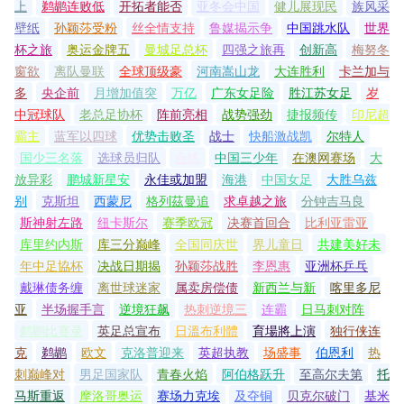
上
鹈鹕连败低
开拓者能否
亚冬会中国
健儿展现民
族风采
壁纸
孙颖莎受粉
丝全情支持
鲁媒揭示争
中国跳水队
世界
杯之旅
奥运金牌五
曼城足总杯
四强之旅再
创新高
梅努冬
窗欲
离队曼联
全球顶级豪
河南嵩山龙
大连胜利
卡兰加与
多
央企前
月增加值突
万亿
广东女足险
胜江苏女足
岁
中冠球队
老总足协杯
阵前亮相
战势强劲
捷报频传
印尼超
霸主
蓝军以四球
优势击败圣
战士
快船激战凯
尔特人
国少三名落
选球员归队
合练
中国三少年
在澳网赛场
大
放异彩
鹏城新星安
永佳或加盟
海港
中国女足
大胜乌兹
别
克斯坦
西蒙尼
格列茲曼追
求卓越之旅
分钟吉马良
斯神射左路
纽卡斯尔
赛季欧冠
决赛首回合
比利亚雷亚
库里约内斯
库三分巅峰
全国同庆世
界儿童日
共建美好未
年中足協杯
决战日期揭
孙颖莎战胜
李恩惠
亚洲杯乒乓
戴琳债务缠
离世球迷家
属卖房偿债
新西兰与新
喀里多尼
亚
半场握手言
逆境狂飙
热刺逆境三
连霸
日马刺对阵
鹈鹕比赛录
英足总宣布
日溫布利體
育場將上演
独行侠连
克
鹈鹕
欧文
克洛普迎来
英超执教
场盛事
伯恩利
热
刺巅峰对
男足国家队
青春火焰
阿伯格跃升
至高尔夫第
托
马斯重返
摩洛哥奥运
赛场力克埃
及夺铜
贝克尔破门
基米