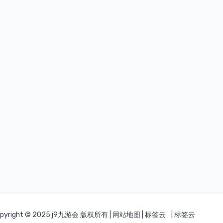
pyright © 2025
j9九游会
版权所有 |
网站地图
|
标签云
|
标签云