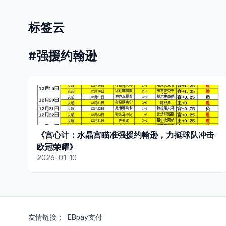
标签云
#强援约翰逊
《宫心计：水晶宫瞄准强援约翰逊，力挺球队冲击
欧冠荣耀》
2026-01-10
友情链接：
EBpay支付