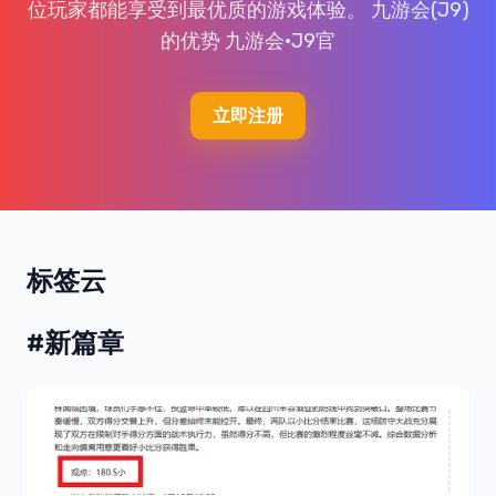
位玩家都能享受到最优质的游戏体验。 九游会(J9)
的优势 九游会·J9官
立即注册
标签云
#新篇章