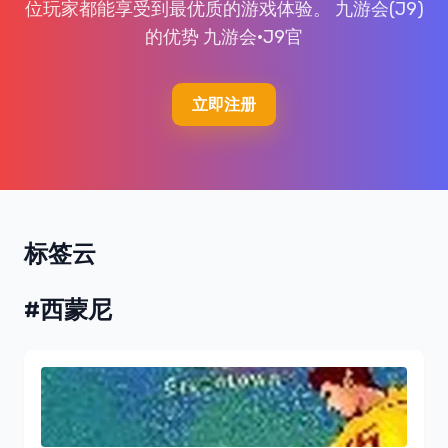
位玩家都能享受到最优质的游戏体验。 九游会(J9)
的优势 九游会·J9官
立即注册
标签云
#西蒙尼