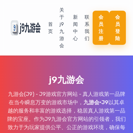
关
于
新
联
会
会
首
j9
闻
系
员
员
页
九
中
我
注
登
游
心
们
册
陆
会
j9九游会
九游会(J9) - J9游戏官方网站 - 真人游戏第一品牌
在当今瞬息万变的游戏市场中，
九游会·J9
以其卓
越的服务和丰富的游戏选择，稳居真人游戏第一品
牌的宝座。作为J9九游会官方网站的引领者，我们
致力于为玩家提供公平、公正的游戏环境，确保每