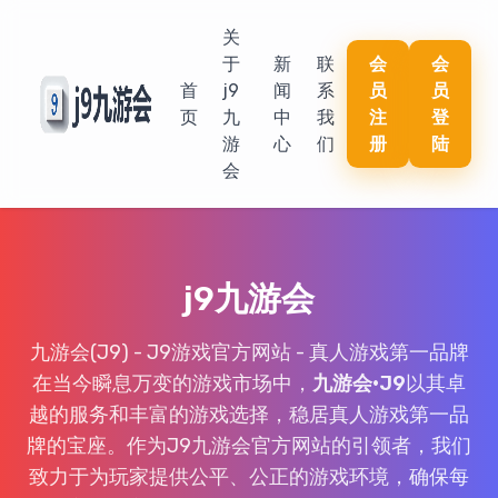
关
于
新
联
会
会
首
j9
闻
系
员
员
页
九
中
我
注
登
游
心
们
册
陆
会
j9九游会
九游会(J9) - J9游戏官方网站 - 真人游戏第一品牌
在当今瞬息万变的游戏市场中，
九游会·J9
以其卓
越的服务和丰富的游戏选择，稳居真人游戏第一品
牌的宝座。作为J9九游会官方网站的引领者，我们
致力于为玩家提供公平、公正的游戏环境，确保每