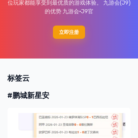
位玩家都能享受到最优质的游戏体验。 九游会(J9)
的优势 九游会·J9官
立即注册
标签云
#鹏城新星安