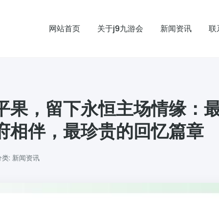
网站首页
关于j9九游会
新闻资讯
联
平果，留下永恒主场情缘：
府相伴，最珍贵的回忆篇章
分类: 新闻资讯