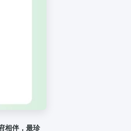
府相伴，最珍