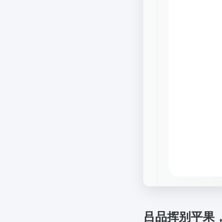
吕品挥别平果