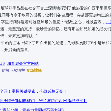
内，足球好手吕品在社交平台上深情地挥别了他热爱的广西平果俱
世间哪有永不散席的盛宴，让我们各自启程，奔赴那更加绚烂的未
，字里行间洋溢着对这座球场的眷恋：“感恩之心，难以言表，
九
球迷，最坚定的支持，最珍贵的回忆，还有那些如兄如姐的战友
锦，未来更加精彩。”
平果的征途上留下了61次出征的足迹，为球队贡献了6个进球和7
城，开启新的篇章。
J9
J9九游会官方网站
平
#留下永恒主
#场情缘
负全开！掌握关键要素，今战必胜无疑！
钟沃特金斯闪电破门，维拉与切尔西1-1激战成平】
：责任分担，青春力量同样不容忽视》