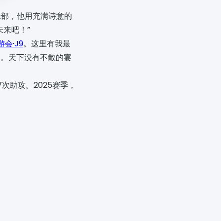
乐部，他用充满诗意的
来吧！”
游会·J9
。这里有我最
们。天下没有不散的宴
次助攻。2025赛季，