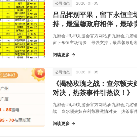
2026-01-05
公司动态
吕品挥别平果，留下永恒主
持，最温馨政府相伴，最珍
九游会·J9,J9九游会官方网站,j9九游会,九游
留下永恒主场情缘：最强支持，最温馨政府
阅读更多
2026-01-05
公司动态
《揭秘玫瑰之战：查尔顿夫
对决，热茶事件引热议！》
九游会·J9,J9九游会官方网站,j9九游会,九游
战：查尔顿夫妇在利兹联激情对决，热茶事
阅读更多