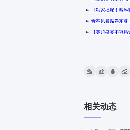
《独家揭秘！戴琳
青春风暴席卷东亚
【英超盛宴不容错
相关动态