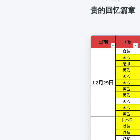
贵的回忆篇章