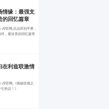
场情缘：最强支
贵的回忆篇章
会·J9官网,吕品挥别平果，
相伴，最珍贵的回忆篇章
妇在利兹联激情
会·J9官网,《揭秘玫瑰之
件引热议！》