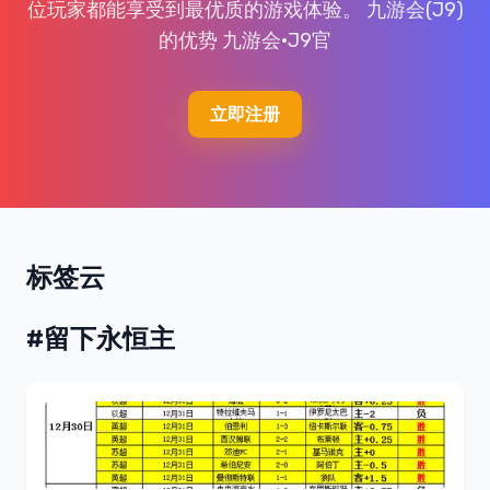
位玩家都能享受到最优质的游戏体验。 九游会(J9)
的优势 九游会·J9官
立即注册
标签云
#留下永恒主