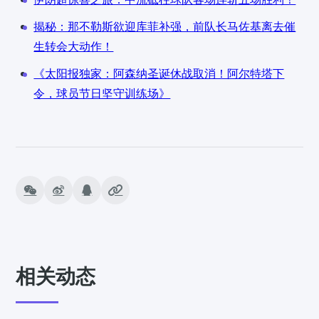
揭秘：那不勒斯欲迎库菲补强，前队长马佐基离去催
生转会大动作！
《太阳报独家：阿森纳圣诞休战取消！阿尔特塔下
令，球员节日坚守训练场》
相关动态