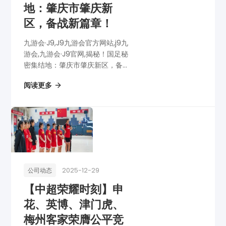
地：肇庆市肇庆新
区，备战新篇章！
九游会·J9,J9九游会官方网站,j9九
游会,九游会·J9官网,揭秘！国足秘
密集结地：肇庆市肇庆新区，备战
新篇章！
阅读更多
2025-12-29
公司动态
【中超荣耀时刻】申
花、英博、津门虎、
梅州客家荣膺公平竞