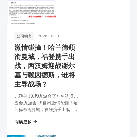
2026-01-01
公司动态
激情碰撞！哈兰德领
衔曼城，福登携手出
战，西汉姆迎战谢尔
基与赖因德斯，谁将
主导战场？
九游会·J9,J9九游会官方网站,j9九
游会,九游会·J9官网,激情碰撞！哈
兰德领衔曼城，福登携手出战，西
汉姆迎战谢尔基与赖因德斯，谁将
阅读更多
主导战场？