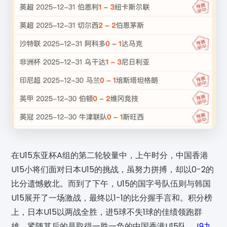
在U15东亚杯A组的第二轮较量中，上午时分，中国香港
U15小将们面对日本U15的挑战，虽努力拼搏，却以0-2的
比分遗憾败北。而到了下午，U15的国字号队伍则与韩国
U15展开了一场激战，最终以1-1的比分握手言和。积分榜
上，日本U15以两战全胜，进5球不失1球的佳绩领跑群
雄，紧随其后的是取得一胜一负的中国香港U15队，
J9九