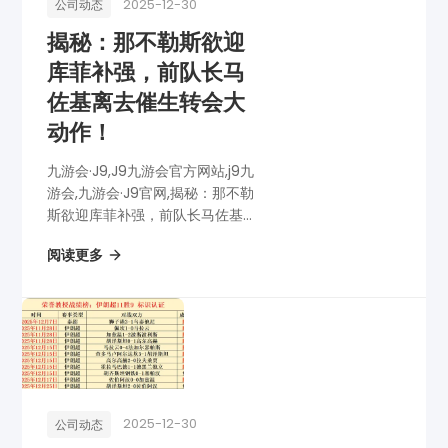
2025-12-30
公司动态
揭秘：那不勒斯欲迎
库菲补强，前队长马
佐基离去催生转会大
动作！
九游会·J9,J9九游会官方网站,j9九
游会,九游会·J9官网,揭秘：那不勒
斯欲迎库菲补强，前队长马佐基离
去催生转会大动作！
阅读更多
2025-12-30
公司动态