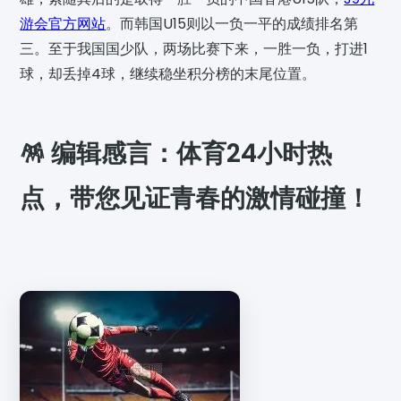
游会官方网站
。而韩国U15则以一负一平的成绩排名第
三。至于我国国少队，两场比赛下来，一胜一负，打进1
球，却丢掉4球，继续稳坐积分榜的末尾位置。
🪅 编辑感言：体育24小时热
点，带您见证青春的激情碰撞！