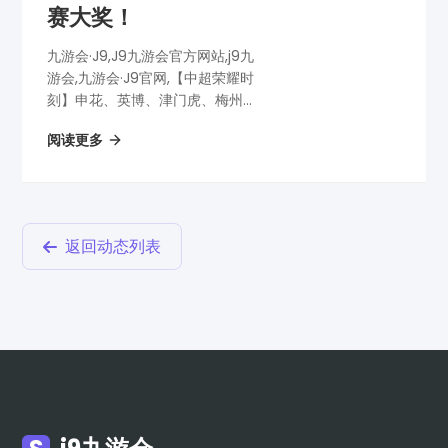
赛大奖！
九游会·J9,J9九游会官方网站,j9九
游会,九游会·J9官网,【中超荣耀时
刻】申花、英博、津门虎、梅州客
家荣膺公平竞赛大奖！
阅读更多
返回动态列表