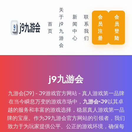
关
于
新
联
会
会
首
j9
闻
系
员
员
页
九
中
我
注
登
游
心
们
册
陆
会
j9九游会
九游会(J9) - J9游戏官方网站 - 真人游戏第一品牌
在当今瞬息万变的游戏市场中，
九游会·J9
以其卓
越的服务和丰富的游戏选择，稳居真人游戏第一品
牌的宝座。作为J9九游会官方网站的引领者，我们
致力于为玩家提供公平、公正的游戏环境，确保每