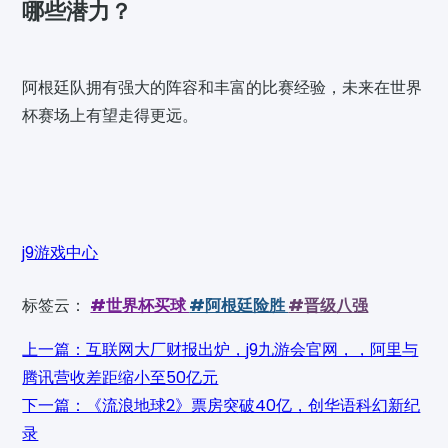
哪些潜力？
阿根廷队拥有强大的阵容和丰富的比赛经验，未来在世界
杯赛场上有望走得更远。
j9游戏中心
标签云：
#世界杯买球
#阿根廷险胜
#晋级八强
上一篇：互联网大厂财报出炉，j9九游会官网，，阿里与
腾讯营收差距缩小至50亿元
下一篇：《流浪地球2》票房突破40亿，创华语科幻新纪
录