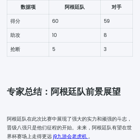
数据项
阿根廷队
对手
得分
60
59
助攻
10
8
抢断
5
3
专家总结：阿根廷队前景展望
阿根廷队在此次比赛中展现了强大的实力和顽强的斗志，
晋级八强只是他们征程的开始。未来，阿根廷队有望在世
界杯赛场上走得更远
j9九游会老虎机
。