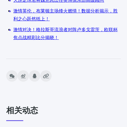
大连足球名将魏意民出任英博俱乐部高级顾问
激情英伦，布莱顿主场烽火燃情！数据分析揭示，胜
利之心跃然纸上！
激情对决！格拉斯哥流浪者对阵卢多戈雷茨，欧联杯
焦点战精彩比分揭晓！
相关动态