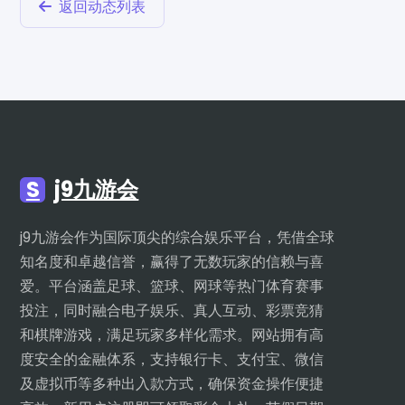
返回动态列表
S
j9九游会
j9九游会作为国际顶尖的综合娱乐平台，凭借全球
知名度和卓越信誉，赢得了无数玩家的信赖与喜
爱。平台涵盖足球、篮球、网球等热门体育赛事
投注，同时融合电子娱乐、真人互动、彩票竞猜
和棋牌游戏，满足玩家多样化需求。网站拥有高
度安全的金融体系，支持银行卡、支付宝、微信
及虚拟币等多种出入款方式，确保资金操作便捷