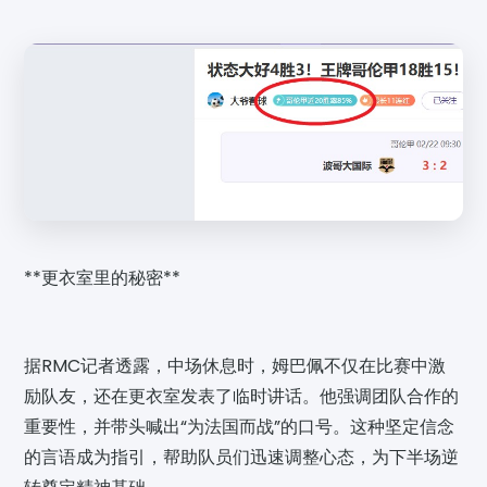
**更衣室里的秘密**
据RMC记者透露，中场休息时，姆巴佩不仅在比赛中激
励队友，还在更衣室发表了临时讲话。他强调团队合作的
重要性，并带头喊出“为法国而战”的口号。这种坚定信念
的言语成为指引，帮助队员们迅速调整心态，为下半场逆