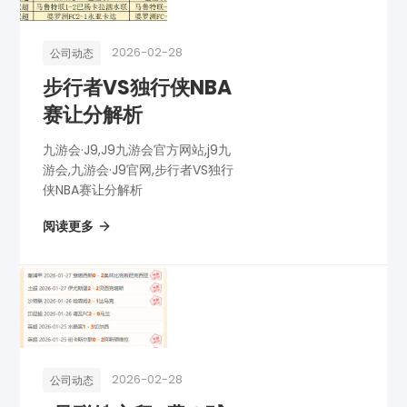
2026-02-28
公司动态
步行者VS独行侠NBA
赛让分解析
九游会·J9,J9九游会官方网站,j9九
游会,九游会·J9官网,步行者VS独行
侠NBA赛让分解析
阅读更多
2026-02-28
公司动态