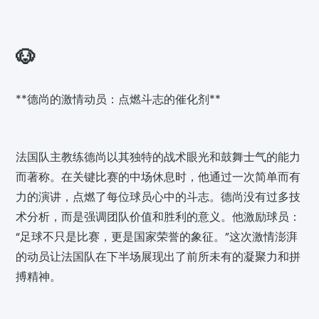
🐶
**德尚的激情动员：点燃斗志的催化剂**
法国队主教练德尚以其独特的战术眼光和鼓舞士气的能力
而著称。在关键比赛的中场休息时，他通过一次简单而有
力的演讲，点燃了每位球员心中的斗志。德尚没有过多技
术分析，而是强调团队价值和胜利的意义。他激励球员：
“足球不只是比赛，更是国家荣誉的象征。”这次激情澎湃
的动员让法国队在下半场展现出了前所未有的凝聚力和拼
搏精神。