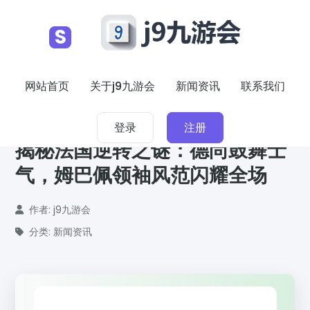
S
网站首页
关于j9九游会
新闻资讯
联系我们
2026-03-01
登录
注册
揭秘法国逆转之谜：德尚鼓舞士
气，姆巴佩领袖风范闪耀全场
作者: j9九游会
分类: 新闻资讯