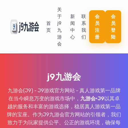
关
于
新
联
会
会
首
j9
闻
系
员
员
页
九
中
我
注
登
游
心
们
册
陆
会
j9九游会
九游会(J9) - J9游戏官方网站 - 真人游戏第一品牌
在当今瞬息万变的游戏市场中，
九游会·J9
以其卓
越的服务和丰富的游戏选择，稳居真人游戏第一品
牌的宝座。作为J9九游会官方网站的引领者，我们
致力于为玩家提供公平、公正的游戏环境，确保每