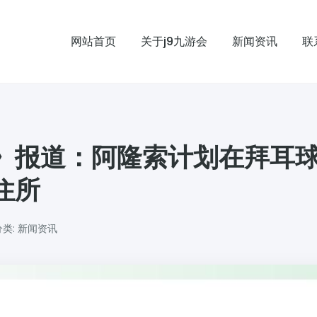
网站首页
关于j9九游会
新闻资讯
联
》报道：阿隆索计划在拜耳
住所
分类: 新闻资讯