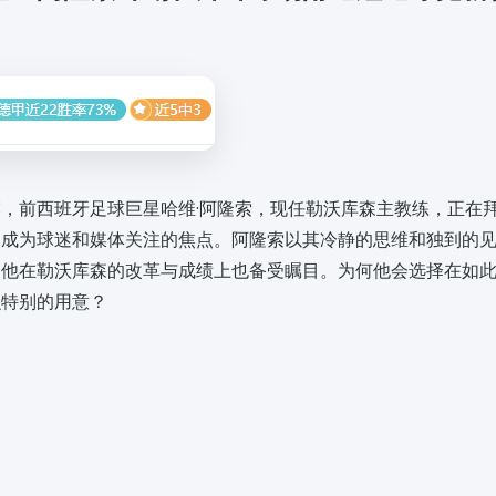
，前西班牙足球巨星哈维·阿隆索，现任勒沃库森主教练，正在
速成为球迷和媒体关注的焦点。阿隆索以其冷静的思维和独到的
，他在勒沃库森的改革与成绩上也备受瞩目。为何他会选择在如
么特别的用意？