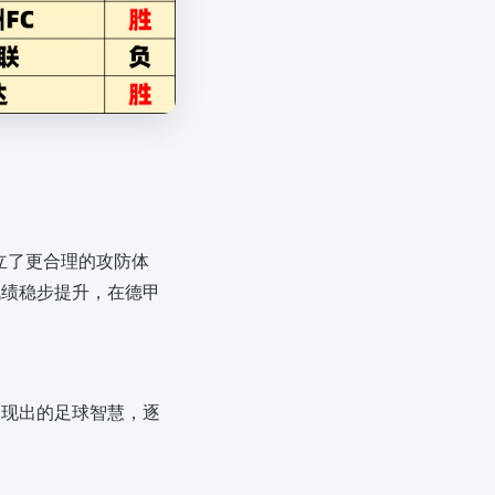
立了更合理的攻防体
战绩稳步提升，在德甲
展现出的足球智慧，逐