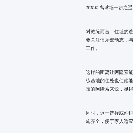
### 离球场一步之
对教练而言，住址的
要关注俱乐部动态，
工作。
这样的距离让阿隆索
练基地的住处也使他
技的阿隆索来说，显
同时，这一选择或许
施齐全，便于家人适