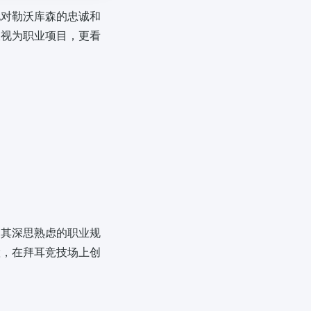
他对勒沃库森的忠诚和
仅视为职业项目，更看
是其深思熟虑的职业规
慧，在拜耳竞技场上创