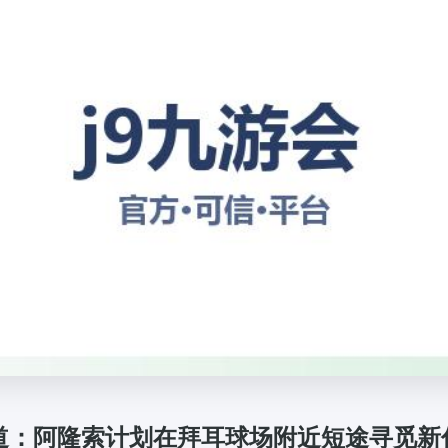
道：阿隆索计划在拜耳球场附近短途寻觅新