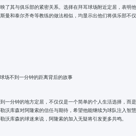
反映了其与俱乐部的紧密关系。选择在拜耳球场附近定居，表明
尔斯曼和泰尔齐奇等教练的做法相似，均显示出他们将俱乐部不
耳球场不到一分钟的距离背后的故事
不到一分钟的地方定居，不仅仅是一个简单的个人生活选择，而
了勒沃库森对阿隆索的信任与期待，希望他能继续为球队注入智
于勒沃库森的球迷来说，阿隆索的加入无疑将引发更多共鸣。