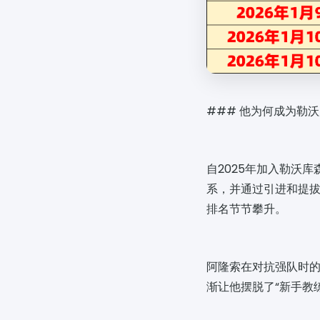
### 他为何成为勒
自2025年加入勒沃
系，并通过引进和提
排名节节攀升。
阿隆索在对抗强队时
渐让他摆脱了“新手教