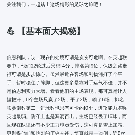
关注我们，一起踏上这场精彩的足球之旅吧！
💪 【基本面大揭秘】
伯恩利队，哎，现在的处境可谓是岌岌可危啊。在英超联
赛中，他们22轮过后只积14分，排名第19位，保级之路走
得可谓是步步惊心。虽然最近在客场和利物浦打了个平
手，暂时稳住了阵脚，但这更多是靠对手运气不佳，并不
是伯恩利实力大增。看看他们的主场表现，那可真是让人
捏把汗，11个主场只赢了2场，平了3场，输了6场，排名
联赛倒数第二，进球数也只有可怜的10个，进攻能力堪称
英超最弱。防守上也是漏洞百出，主场已经丢了15球，而
且现在队里还有不少主力球员受伤，这可真是雪上加霜。
更别提他们和热刺的历史交锋，简直就是一边倒，近5次