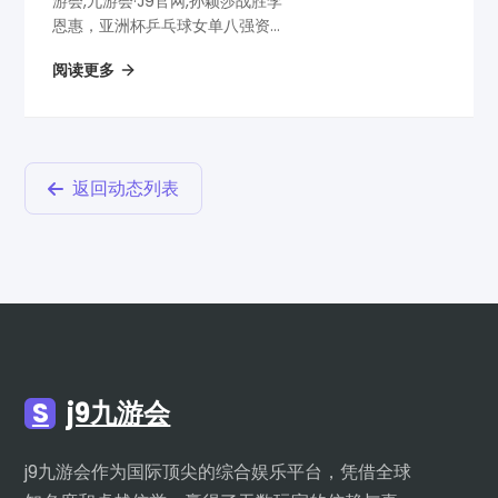
游会,九游会·J9官网,孙颖莎战胜李
恩惠，亚洲杯乒乓球女单八强资格
锁定
阅读更多
返回动态列表
S
j9九游会
j9九游会作为国际顶尖的综合娱乐平台，凭借全球