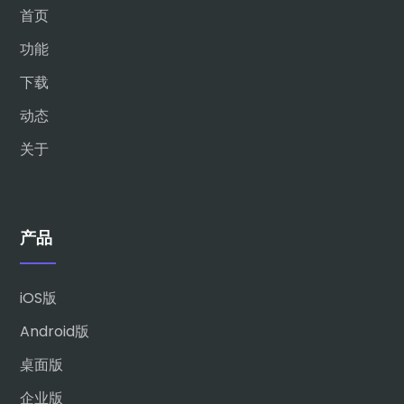
首页
功能
下载
动态
关于
产品
iOS版
Android版
桌面版
企业版