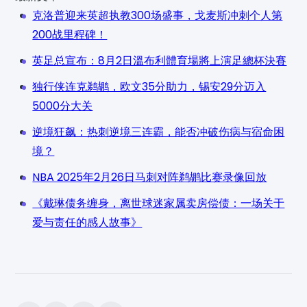
克洛普迎来英超执教300场盛事，戈麦斯冲刺个人第
200战里程碑！
英足总宣布：8月2日溫布利體育場將上演足總杯決賽
独行侠连克鹈鹕，欧文35分助力，锡安29分迈入
5000分大关
逆境狂飙：热刺逆境三连霸，能否冲破伤病与宿命困
境？
NBA 2025年2月26日马刺对阵鹈鹕比赛录像回放
《戴琳债务缠身，离世球迷家属卖房偿债：一场关于
爱与责任的感人故事》