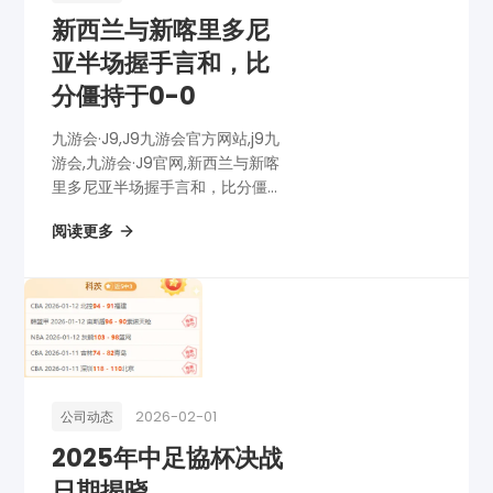
新西兰与新喀里多尼
亚半场握手言和，比
分僵持于0-0
九游会·J9,J9九游会官方网站,j9九
游会,九游会·J9官网,新西兰与新喀
里多尼亚半场握手言和，比分僵持
于0-0
阅读更多
2026-02-01
公司动态
2025年中足協杯决战
日期揭晓