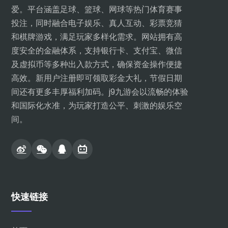
爱。平台涵盖足球、篮球、网球等热门体育赛事
投注，同时融合电子娱乐、真人互动、彩票竞猜
和棋牌游戏，满足玩家多样化需求。网站拥有高
度安全的金融体系，支持银行卡、支付宝、微信
及虚拟币等多种出入款方式，确保资金操作便捷
高效。新用户注册即可领取彩金大礼，节假日期
间还有更多丰厚福利加码。j9九游会以流畅的体验
和国际化水准，为玩家打造公平、刺激的娱乐空
间。
快速链接