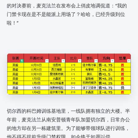
的对决赛前，麦克法兰在发布会上俏皮地调侃道：“我的
门禁卡现在是不是能派上用场了？哈哈，已经升级到位
啦！”
切尔西的科巴姆训练基地里，一线队拥有独立的大楼。半
年前，麦克法兰从南安普顿青年队加盟切尔西，日常办公
的地方却在另一栋建筑里。为了能够带领球队进行训练，
他不得不提前升级门禁权限，如今终于如愿以偿。