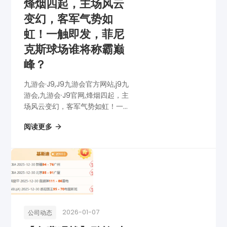
烽烟四起，主场风云
变幻，客军气势如
虹！一触即发，菲尼
克斯球场谁将称霸巅
峰？
九游会·J9,J9九游会官方网站,j9九
游会,九游会·J9官网,烽烟四起，主
场风云变幻，客军气势如虹！一触
即发，菲尼克斯球场谁将称霸巅
阅读更多
峰？
2026-01-07
公司动态