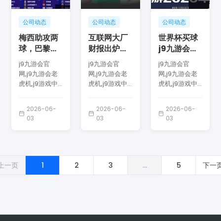
公司动态
公司动态
公司动态
梅西助攻两
互联网大厂
世界杯买球
球，巴黎圣
财报出炉，
j9九游会官
日耳曼逆转
j9九游会官
网：阿根廷
j9九游会官
j9九游会官
j9九游会官
战胜马赛取
网，，阿里
险胜，晋级
网,j9九游会老
网,j9九游会老
网,j9九游会老
得三分
与腾讯营收
八强！
虎机,j9游戏中
虎机,j9游戏中
虎机,j9游戏中
差距缩小至
心,j9九游代
心,j9九游代
心,j9九游代
50亿元
理,j9娱乐平台,
理,j9娱乐平台,
理,j9娱乐平台,
2026-06-
2026-06-
2026-06-
梅西助攻两
互联网大厂财
世界杯买球j9九
03
03
03
球，巴黎圣日
报出炉，j9九游
游会官网：阿
耳曼逆转战胜
会官网，，阿
根廷险胜，晋
马赛取得三...
里与...
级八...
上一页
1
2
3
...
5
下一