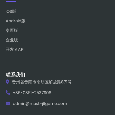
iOS版
Android版
桌面版
企业版
开发者API
联系我们
贵州省贵阳市南明区解放路871号
+86-0851-2537906
admin@must-j9game.com