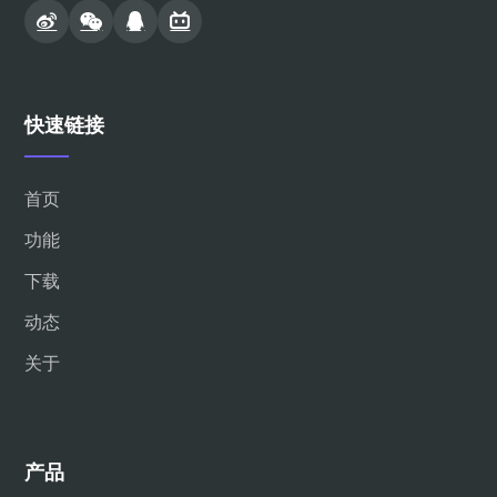
快速链接
首页
功能
下载
动态
关于
产品