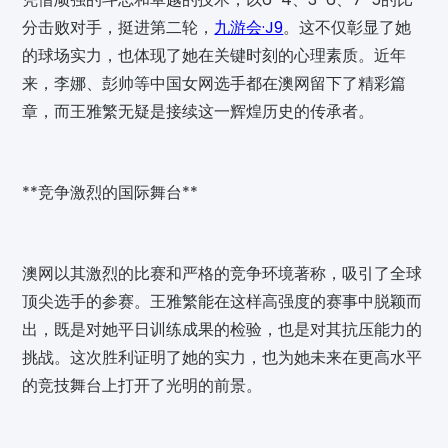
分击败对手，挺进第二轮，
九游会·J9
。这不仅彰显了她
的球场实力，也体现了她在关键时刻的心理素质。近年
来，李娜、彭帅等中国女网选手都在澳网留下了精彩篇
章，而王雅繁无疑是接续这一辉煌历史的传承者。
**竞争激烈的国际舞台**
澳网以其激烈的比赛和严格的竞争环境著称，吸引了全球
顶尖选手的参赛。王雅繁能在这样高强度的赛事中脱颖而
出，既是对她平日训练成果的检验，也是对其抗压能力的
挑战。这次胜利证明了她的实力，也为她未来在更高水平
的竞技舞台上打开了光明的前景。