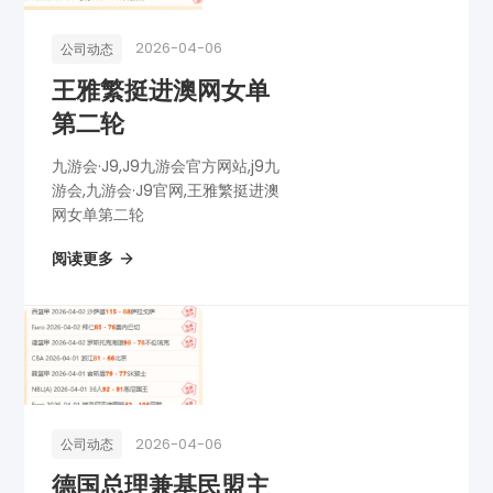
2026-04-06
公司动态
王雅繁挺进澳网女单
第二轮
九游会·J9,J9九游会官方网站,j9九
游会,九游会·J9官网,王雅繁挺进澳
网女单第二轮
阅读更多
2026-04-06
公司动态
德国总理兼基民盟主