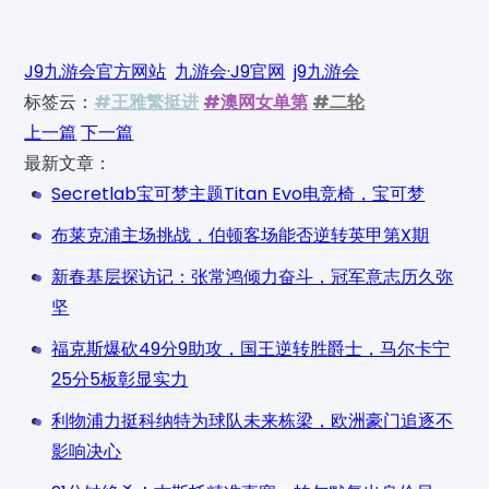
J9九游会官方网站
九游会·J9官网
j9九游会
标签云：
#王雅繁挺进
#澳网女单第
#二轮
上一篇
下一篇
最新文章：
Secretlab宝可梦主题Titan Evo电竞椅，宝可梦
布莱克浦主场挑战，伯顿客场能否逆转英甲第X期
新春基层探访记：张常鸿倾力奋斗，冠军意志历久弥
坚
福克斯爆砍49分9助攻，国王逆转胜爵士，马尔卡宁
25分5板彰显实力
利物浦力挺科纳特为球队未来栋梁，欧洲豪门追逐不
影响决心