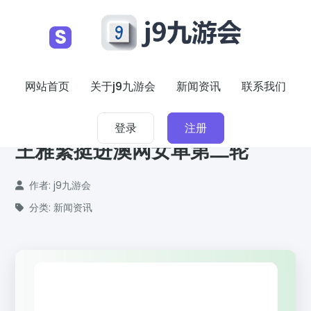
S
网站首页
关于j9九游会
新闻资讯
联系我们
2026-04-06
登录
注册
王雅繁挺进澳网女单第二轮
作者: j9九游会
分类: 新闻资讯