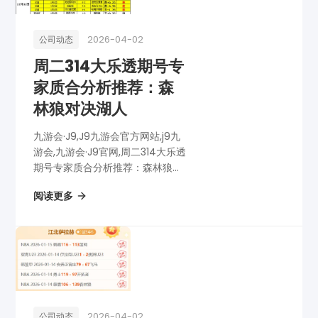
2026-04-02
公司动态
周二314大乐透期号专
家质合分析推荐：森
林狼对决湖人
九游会·J9,J9九游会官方网站,j9九
游会,九游会·J9官网,周二314大乐透
期号专家质合分析推荐：森林狼对
决湖人
阅读更多
2026-04-02
公司动态