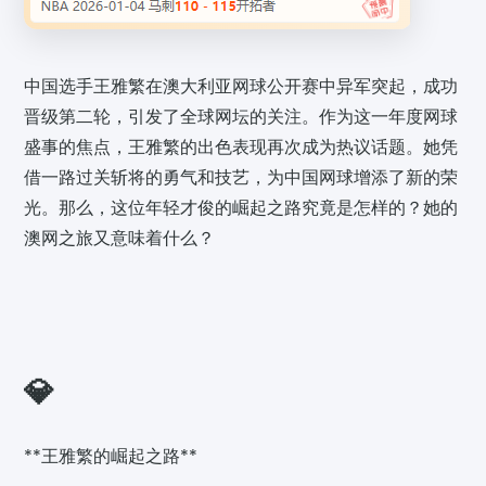
中国选手王雅繁在澳大利亚网球公开赛中异军突起，成功
晋级第二轮，引发了全球网坛的关注。作为这一年度网球
盛事的焦点，王雅繁的出色表现再次成为热议话题。她凭
借一路过关斩将的勇气和技艺，为中国网球增添了新的荣
光。那么，这位年轻才俊的崛起之路究竟是怎样的？她的
澳网之旅又意味着什么？
💎
**王雅繁的崛起之路**