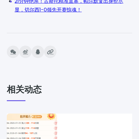
21分钟绝杀！古斯托精准直塞，帕尔默复出身价尽
显，切尔西1-0领先开赛惊魂！
相关动态