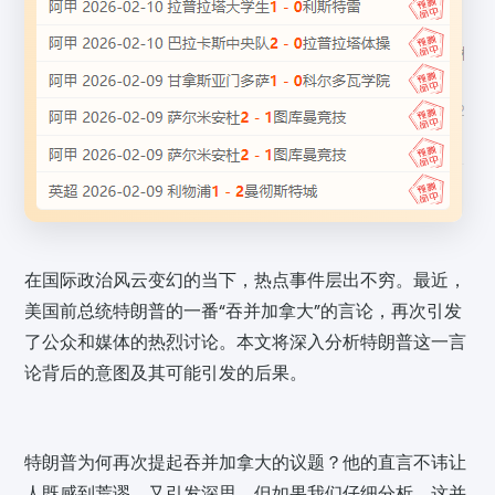
在国际政治风云变幻的当下，热点事件层出不穷。最近，
美国前总统特朗普的一番“吞并加拿大”的言论，再次引发
了公众和媒体的热烈讨论。本文将深入分析特朗普这一言
论背后的意图及其可能引发的后果。
特朗普为何再次提起吞并加拿大的议题？他的直言不讳让
人既感到荒谬，又引发深思。但如果我们仔细分析，这并