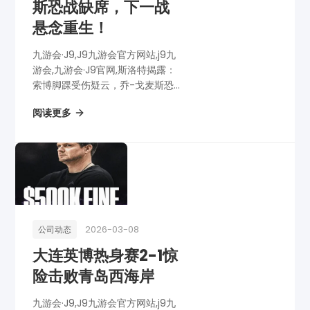
斯恐战缺席，下一战
悬念重生！
九游会·J9,J9九游会官方网站,j9九
游会,九游会·J9官网,斯洛特揭露：
索博脚踝受伤疑云，乔-戈麦斯恐
战缺席，下一战悬念重生！
阅读更多
2026-03-08
公司动态
大连英博热身赛2-1惊
险击败青岛西海岸
九游会·J9,J9九游会官方网站,j9九