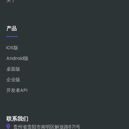
关于
产品
iOS版
Android版
桌面版
企业版
开发者API
联系我们
贵州省贵阳市南明区解放路871号