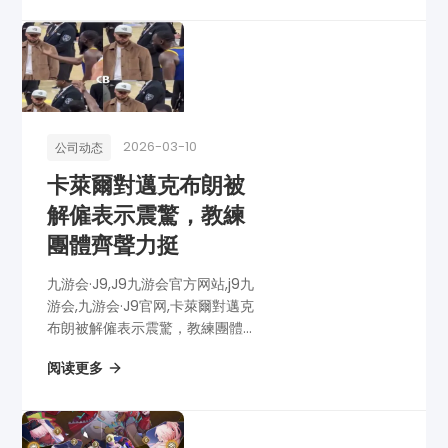
2026-03-10
公司动态
卡萊爾對邁克布朗被
解僱表示震驚，教練
團體齊聲力挺
九游会·J9,J9九游会官方网站,j9九
游会,九游会·J9官网,卡萊爾對邁克
布朗被解僱表示震驚，教練團體齊
聲力挺
阅读更多