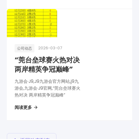
2026-03-07
公司动态
“莞台垒球赛火热对决
两岸精英争冠巅峰”
九游会·J9,J9九游会官方网站,j9九
游会,九游会·J9官网,“莞台垒球赛火
热对决 两岸精英争冠巅峰”
阅读更多