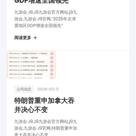
GDP增速全国领先”
九游会·J9,J9九游会官方网站,j9九
游会,九游会·J9官网,“2025年京津
冀地区GDP增速全国领先”
阅读更多
2026-03-11
公司动态
特朗普重申加拿大吞
并决心不变
九游会·J9,J9九游会官方网站,j9九
游会,九游会·J9官网,特朗普重申加
拿大吞并决心不变