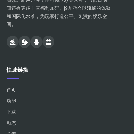
高效。新用户注册即可领取彩金大礼，节假日期
间还有更多丰厚福利加码。j9九游会以流畅的体验
和国际化水准，为玩家打造公平、刺激的娱乐空
间。
快速链接
首页
功能
下载
动态