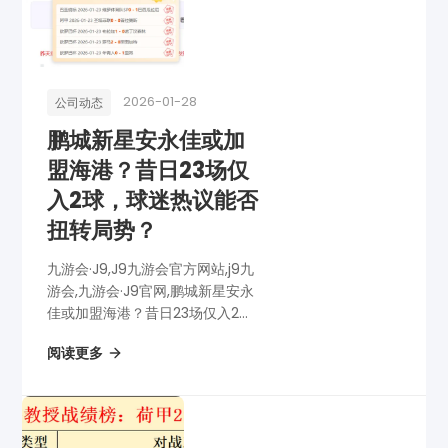
2026-01-28
公司动态
鹏城新星安永佳或加
盟海港？昔日23场仅
入2球，球迷热议能否
扭转局势？
九游会·J9,J9九游会官方网站,j9九
游会,九游会·J9官网,鹏城新星安永
佳或加盟海港？昔日23场仅入2
球，球迷热议能否扭转局势？
阅读更多