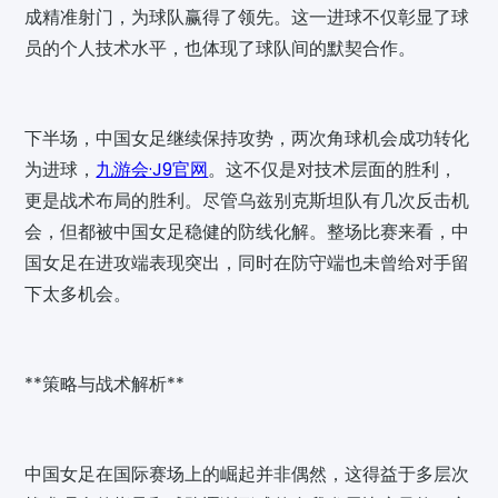
成精准射门，为球队赢得了领先。这一进球不仅彰显了球
员的个人技术水平，也体现了球队间的默契合作。
下半场，中国女足继续保持攻势，两次角球机会成功转化
为进球，
九游会·J9官网
。这不仅是对技术层面的胜利，
更是战术布局的胜利。尽管乌兹别克斯坦队有几次反击机
会，但都被中国女足稳健的防线化解。整场比赛来看，中
国女足在进攻端表现突出，同时在防守端也未曾给对手留
下太多机会。
**策略与战术解析**
中国女足在国际赛场上的崛起并非偶然，这得益于多层次