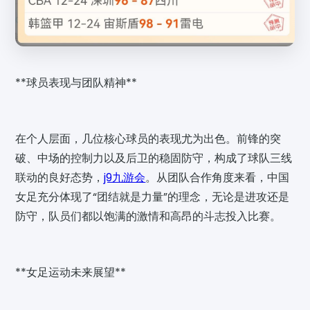
**球员表现与团队精神**
在个人层面，几位核心球员的表现尤为出色。前锋的突
破、中场的控制力以及后卫的稳固防守，构成了球队三线
联动的良好态势，
j9九游会
。从团队合作角度来看，中国
女足充分体现了“团结就是力量”的理念，无论是进攻还是
防守，队员们都以饱满的激情和高昂的斗志投入比赛。
**女足运动未来展望**