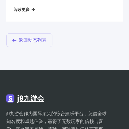
激战未歇！
阅读更多
返回动态列表
S
j9九游会
j9九游会作为国际顶尖的综合娱乐平台，凭借全球
知名度和卓越信誉，赢得了无数玩家的信赖与喜