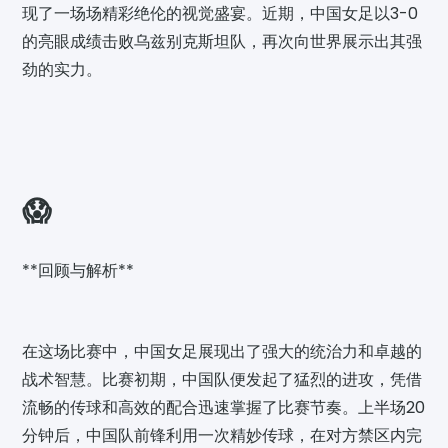
现了一场场精彩绝伦的视觉盛宴。近期，中国女足以3-0
的亮眼成绩击败乌兹别克斯坦队，再次向世界展示出其强
劲的实力。
😱
**回顾与解析**
在这场比赛中，中国女足展现出了强大的统治力和卓越的
战术智慧。比赛初期，中国队便发起了猛烈的进攻，凭借
流畅的传球和高效的配合迅速掌握了比赛节奏。上半场20
分钟后，中国队前锋利用一次精妙传球，在对方禁区内完