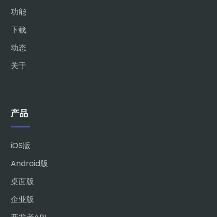
功能
下载
动态
关于
产品
iOS版
Android版
桌面版
企业版