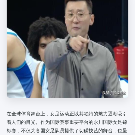
在全球体育舞台上，女足运动正以其独特的魅力逐渐吸引
着人们的目光。作为国际赛事重要平台的永川国际女足锦
标赛，不仅为各国女足队员提供了切磋技艺的舞台，也呈