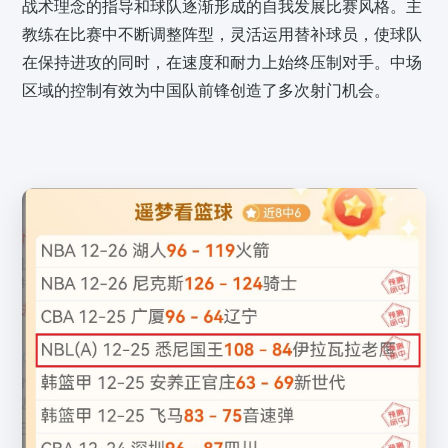
战术理念的指导和球队逐渐形成的自我发展比赛风格。主
教练在比赛中不断调整阵型，灵活运用替补球员，使球队
在保持进攻的同时，在速度和耐力上始终压制对手。中场
区域的控制有效为中国队前锋创造了多次射门机会。