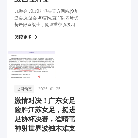
九游会·J9,J9九游会官方网站,j9九
游会,九游会·J9官网,蓝军以四球优
势击败圣战士，曼城重夺顶级四强
席位
阅读更多
2026-01-25
公司动态
激情对决！广东女足
险胜江苏女足，挺进
足协杯决赛，翟晴苇
神射世界波独木难支