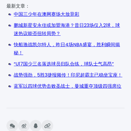
最新文章：
中国三少年在澳网赛场大放异彩
鹏城新星安永佳或加盟海港？昔日23场仅入2球，球
迷热议能否扭转局势？
快船激战凯尔特人，昨日4场NBA盛宴，胜利瞬间揭
秘！
“U17国少三名落选球员归队合练，球队士气高昂”
战势强劲，5胜3捷报频传！印尼超霸主已稳坐宝座！
蓝军以四球优势击败圣战士，曼城重夺顶级四强席位