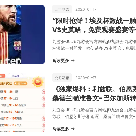
2026-01-17
公司动态
“限时抢鲜！埃及杯激战一
VS史莫哈，免费观赛盛宴等你
九游会·J9,J9九游会官方网站,j9九游会,九游
杯激战一触即发：哈伊赫多VS史莫哈，免费观
阅读更多
2026-01-17
公司动态
《独家爆料：利兹联、伯恩
桑德兰瞄准鲁文-巴尔加斯
九游会·J9,J9九游会官方网站,j9九游会,九游
兹联、伯恩茅斯争相追逐，桑德兰瞄准鲁文
阅读更多