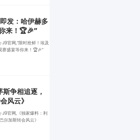
触即发：哈伊赫多
来！🏆🎉”
会·J9官网,“限时抢鲜！埃及
赛盛宴等你来！🏆🎉”
茅斯争相追逐，
转会风云》
会·J9官网,《独家爆料：利
-巴尔加斯转会风云》