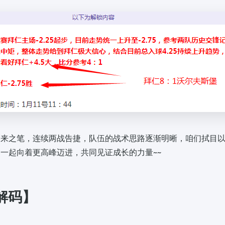
神来之笔，连续两战告捷，队伍的战术思路逐渐明晰，咱们拭目
一起向着更高峰迈进，共同见证成长的力量~~
面解码】