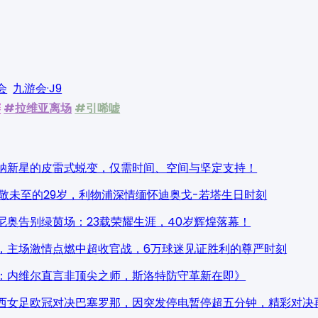
】
会
九游会·J9
赛
#拉维亚离场
#引唏嘘
纳新星的皮雷式蜕变，仅需时间、空间与坚定支持！
致敬未至的29岁，利物浦深情缅怀迪奥戈-若塔生日时刻
尼奥告别绿茵场：23载荣耀生涯，40岁辉煌落幕！
，主场激情点燃中超收官战，6万球迷见证胜利的尊严时刻
：内维尔直言非顶尖之师，斯洛特防守革新在即》
西女足欧冠对决巴塞罗那，因突发停电暂停超五分钟，精彩对决