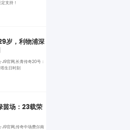
坚定支持！
29岁，利物浦深
刻
会·J9官网,长青传奇20号：
若塔生日时刻
茵场：23载荣
会·J9官网,传奇中场费尔南