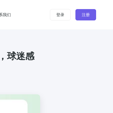
系我们
登录
注册
，球迷感