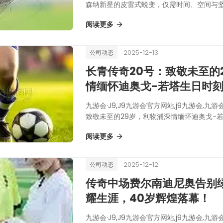
森纳新星的皮雷式蜕变，仅需时间、空间与
阅读更多
2025-12-13
公司动态
长青传奇20号：致敬未至的
情缅怀迪奥戈-若塔生日时
九游会·J9,J9九游会官方网站,j9九游会,九游
致敬未至的29岁，利物浦深情缅怀迪奥戈-
阅读更多
2025-12-12
公司动态
传奇中场费尔南迪尼奥告别绿
耀生涯，40岁辉煌落幕！
九游会·J9,J9九游会官方网站,j9九游会,九游