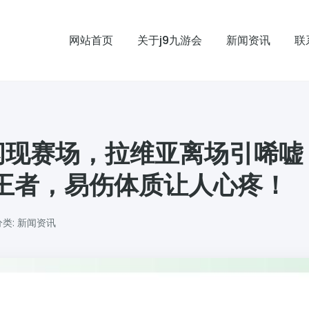
网站首页
关于j9九游会
新闻资讯
联
闪现赛场，拉维亚离场引唏嘘
王者，易伤体质让人心疼！
分类: 新闻资讯