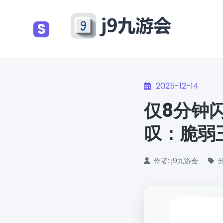
S
2025-12-14
仅8分钟
叹：脆弱
作者: j9九游会