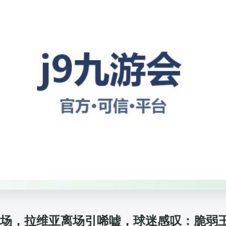
赛场，拉维亚离场引唏嘘，球迷感叹：脆弱