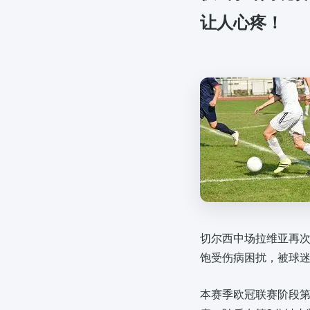
让人心疼！
切尔西中场拉维亚再次
饱受伤病困扰，被球迷
本赛季欧冠联赛阶段第