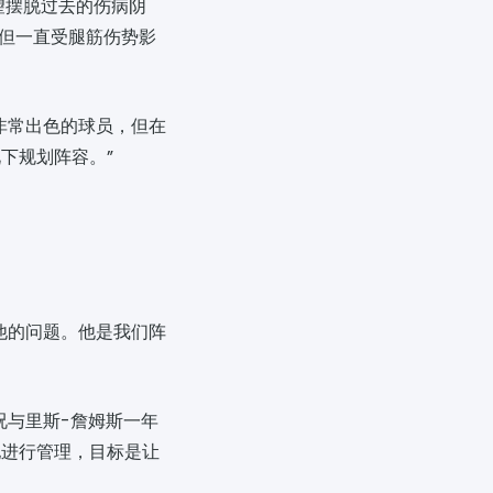
望摆脱过去的伤病阴
，但一直受腿筋伤势影
非常出色的球员，但在
下规划阵容。”
他的问题。他是我们阵
况与里斯-詹姆斯一年
他进行管理，目标是让