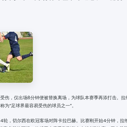
受伤，仅出场8分钟便被替换离场，为球队本赛季再添打击。拉
称为“足球界最容易受伤的球员之一”。
4轮，切尔西在欧冠客场对阵卡拉巴赫。比赛刚开始4分钟，拉