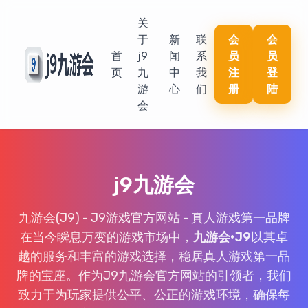
关
于
新
联
会
会
首
j9
闻
系
员
员
页
九
中
我
注
登
游
心
们
册
陆
会
j9九游会
九游会(J9) - J9游戏官方网站 - 真人游戏第一品牌
在当今瞬息万变的游戏市场中，
九游会·J9
以其卓
越的服务和丰富的游戏选择，稳居真人游戏第一品
牌的宝座。作为J9九游会官方网站的引领者，我们
致力于为玩家提供公平、公正的游戏环境，确保每