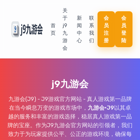
关
于
新
联
会
会
首
j9
闻
系
员
员
页
九
中
我
注
登
游
心
们
册
陆
会
j9九游会
九游会(J9) - J9游戏官方网站 - 真人游戏第一品牌
在当今瞬息万变的游戏市场中，
九游会·J9
以其卓
越的服务和丰富的游戏选择，稳居真人游戏第一品
牌的宝座。作为J9九游会官方网站的引领者，我们
致力于为玩家提供公平、公正的游戏环境，确保每