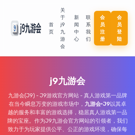
关
于
新
联
会
会
首
j9
闻
系
员
员
页
九
中
我
注
登
游
心
们
册
陆
会
j9九游会
九游会(J9) - J9游戏官方网站 - 真人游戏第一品牌
在当今瞬息万变的游戏市场中，
九游会·J9
以其卓
越的服务和丰富的游戏选择，稳居真人游戏第一品
牌的宝座。作为J9九游会官方网站的引领者，我们
致力于为玩家提供公平、公正的游戏环境，确保每