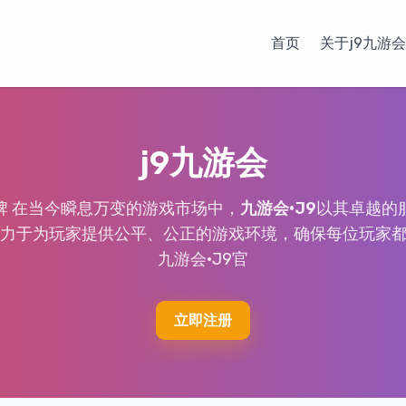
首页
关于j9九游
j9九游会
一品牌 在当今瞬息万变的游戏市场中，
九游会·J9
以其卓越的
力于为玩家提供公平、公正的游戏环境，确保每位玩家都能
九游会·J9官
立即注册