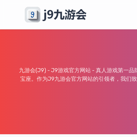
九游会(J9) - J9游戏官方网站 - 真人游戏第
宝座。作为J9九游会官方网站的引领者，我们致