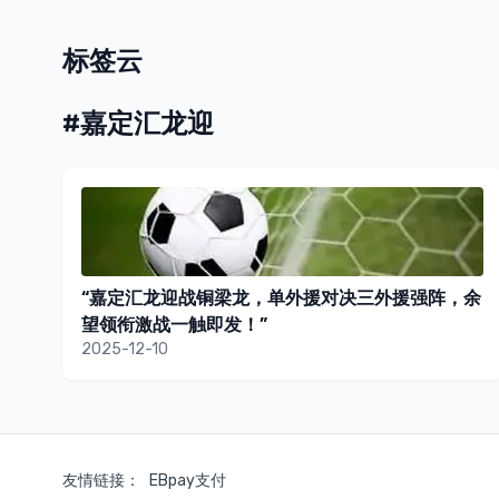
标签云
#嘉定汇龙迎
“嘉定汇龙迎战铜梁龙，单外援对决三外援强阵，余
望领衔激战一触即发！”
2025-12-10
友情链接：
EBpay支付