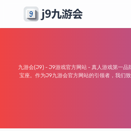
九游会(J9) - J9游戏官方网站 - 真人游戏第
宝座。作为J9九游会官方网站的引领者，我们致