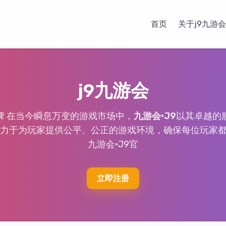
首页
关于j9九游
j9九游会
一品牌 在当今瞬息万变的游戏市场中，
九游会·J9
以其卓越的
力于为玩家提供公平、公正的游戏环境，确保每位玩家都能
九游会·J9官
立即注册