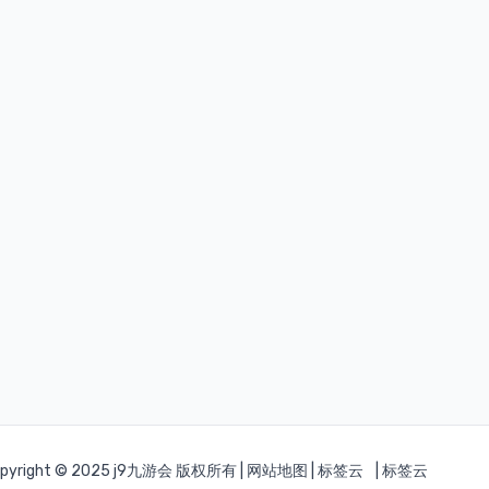
pyright © 2025
j9九游会
版权所有 |
网站地图
|
标签云
|
标签云