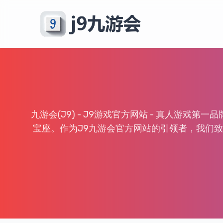
九游会(J9) - J9游戏官方网站 - 真人游戏第
宝座。作为J9九游会官方网站的引领者，我们致