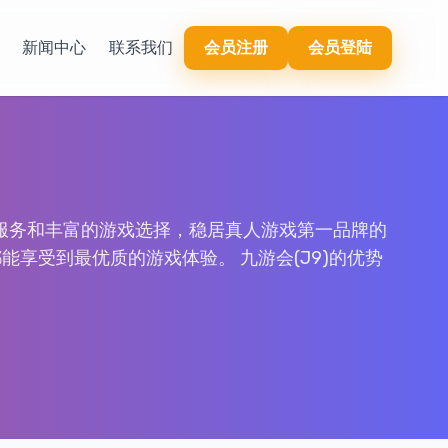
会
新闻中心
联系我们
会员注册
会员登陆
服务和丰富的游戏选择，稳居真人游戏第一品牌的
享受到最优质的游戏体验。 九游会(J9)的优势