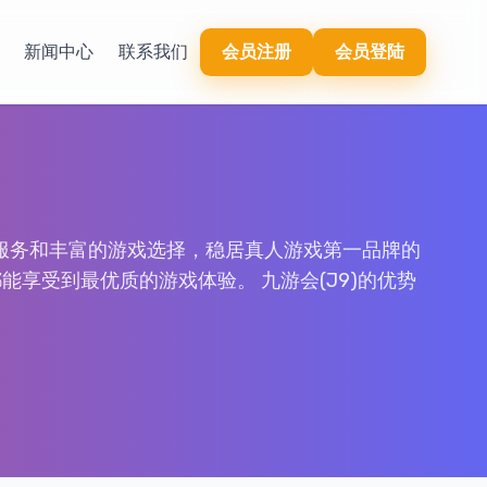
会
新闻中心
联系我们
会员注册
会员登陆
服务和丰富的游戏选择，稳居真人游戏第一品牌的
享受到最优质的游戏体验。 九游会(J9)的优势