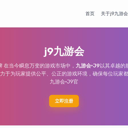
首页
关于j9九游
j9九游会
一品牌 在当今瞬息万变的游戏市场中，
九游会·J9
以其卓越的
力于为玩家提供公平、公正的游戏环境，确保每位玩家都能
九游会·J9官
立即注册