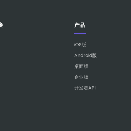
接
产品
iOS版
Android版
桌面版
企业版
开发者API