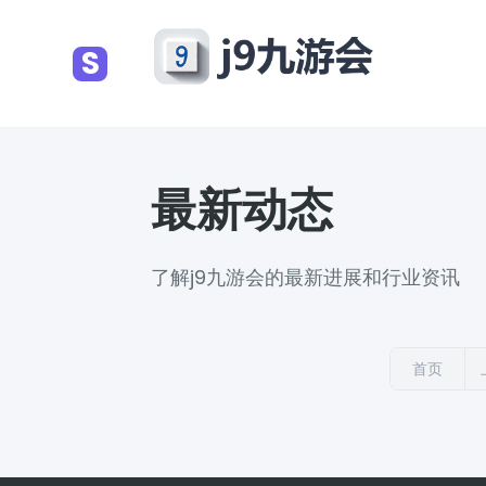
S
最新动态
了解j9九游会的最新进展和行业资讯
首页