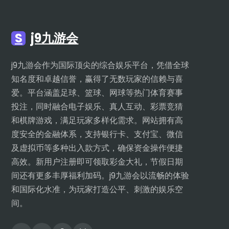
S
j9九游会
j9九游会作为国际顶尖的综合娱乐平台，凭借全球
知名度和卓越信誉，赢得了无数玩家的信赖与喜
爱。平台涵盖足球、篮球、网球等热门体育赛事
投注，同时融合电子娱乐、真人互动、彩票竞猜
和棋牌游戏，满足玩家多样化需求。网站拥有高
度安全的金融体系，支持银行卡、支付宝、微信
及虚拟币等多种出入款方式，确保资金操作便捷
高效。新用户注册即可领取彩金大礼，节假日期
间还有更多丰厚福利加码。j9九游会以流畅的体验
和国际化水准，为玩家打造公平、刺激的娱乐空
间。