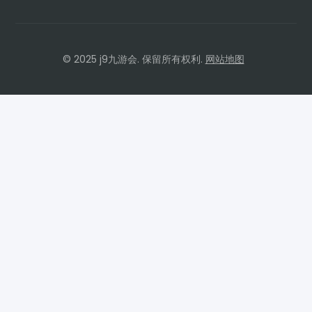
© 2025 j9九游会. 保留所有权利.
网站地图