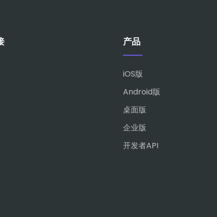
接
产品
iOS版
Android版
桌面版
企业版
开发者API